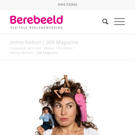
0416-532692
Jimmy Nelson | JAN Magazine
U bevindt zich hier:
Home
/
Portfolio
/
Jimmy Nelson | JAN Magazine