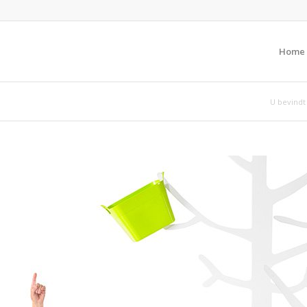
Home
U bevindt 