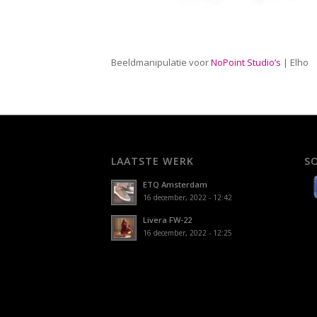
Beeldmanipulatie voor
NoPoint Studio’s
| Elho
LAATSTE WERK
S
ETQ Amsterdam
16 december, 2022 - 12:42
Livera FW-22
16 december, 2022 - 12:25