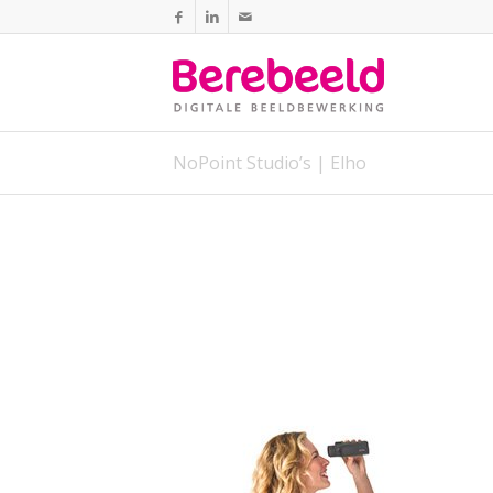
NoPoint Studio’s | Elho