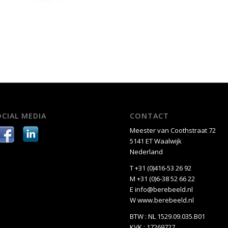
OCIAL MEDIA
CONTACT
Meester van Coothstraat 72
5141 ET Waalwijk
Nederland
T +31 (0)416-53 26 92
M +31 (0)6-38 52 66 22
E
info@berebeeld.nl
W
www.berebeeld.nl
BTW : NL 1529.09.035.B01
KVK : 17269727