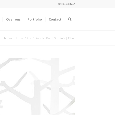
0416-532692
Over ons
Portfolio
Contact
zich hier:
Home
/
Portfolio
/
NoPoint Studio’s | Elho