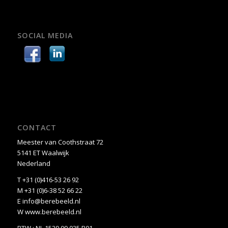
SOCIAL MEDIA
CONTACT
Meester van Coothstraat 72
5141 ET Waalwijk
Nederland
T +31 (0)416-53 26 92
M +31 (0)6-38 52 66 22
E
info@berebeeld.nl
W
www.berebeeld.nl
BTW : NL 1529.09.035.B01