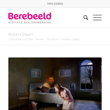
0416-532692
Robert Zwart
U bevindt zich hier:
Home
/
Portfolio
/
Robert Zwart