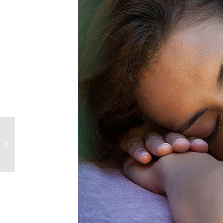
Andrew Walkinshaw |
NileDutch