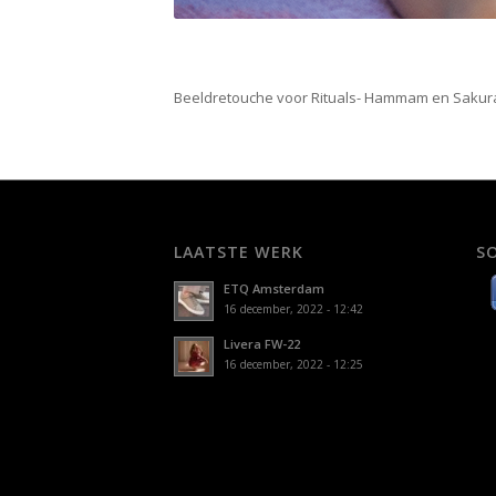
Beeldretouche voor Rituals- Hammam en Sakur
LAATSTE WERK
S
ETQ Amsterdam
16 december, 2022 - 12:42
Livera FW-22
16 december, 2022 - 12:25