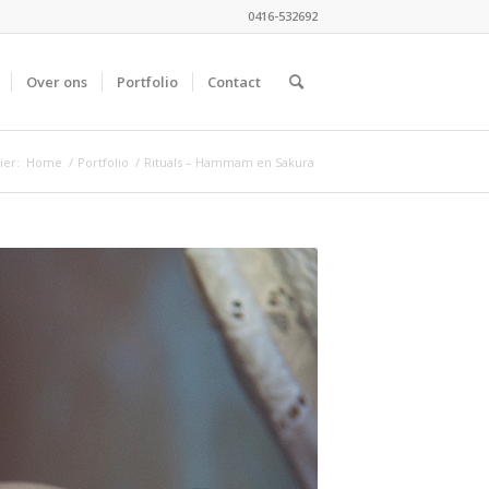
0416-532692
Over ons
Portfolio
Contact
ier:
Home
/
Portfolio
/
Rituals – Hammam en Sakura