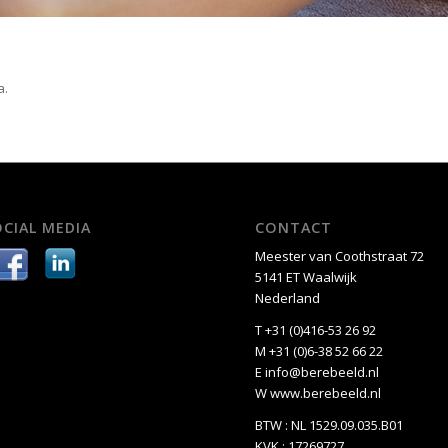
a.
OCIAL MEDIA
CONTACT
Meester van Coothstraat 72
5141 ET Waalwijk
Nederland
T +31 (0)416-53 26 92
M +31 (0)6-38 52 66 22
E
info@berebeeld.nl
W
www.berebeeld.nl
BTW : NL 1529.09.035.B01
KVK : 17269727