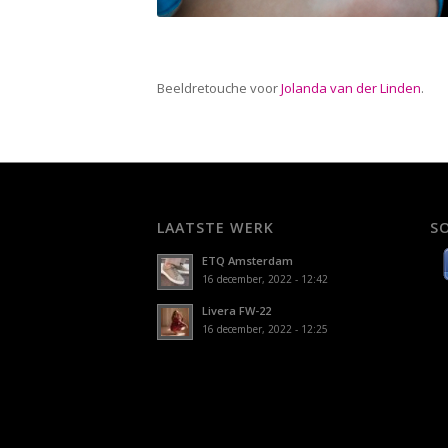
Beeldretouche voor
Jolanda van der Linden
.
LAATSTE WERK
S
ETQ Amsterdam
16 december, 2022 - 12:42
Livera FW-22
16 december, 2022 - 12:25