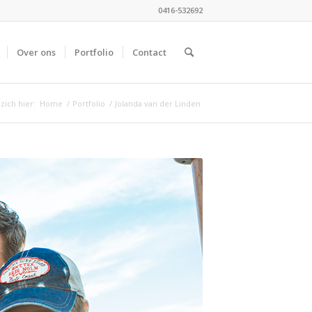
0416-532692
Over ons
Portfolio
Contact
zich hier:
Home
/
Portfolio
/
Jolanda van der Linden