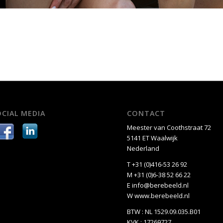
OCIAL MEDIA
CONTACT
Meester van Coothstraat 72
5141 ET Waalwijk
Nederland
T +31 (0)416-53 26 92
M +31 (0)6-38 52 66 22
E
info@berebeeld.nl
W
www.berebeeld.nl
BTW : NL 1529.09.035.B01
KVK : 17269727