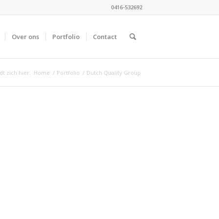
0416-532692
Over ons
Portfolio
Contact
t zich hier:
Home
/
Portfolio
/
Dutch Quality Group