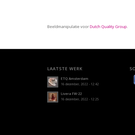
Beeldmanipulatie voor
Dutch Quality Group
.
LAATSTE WERK
S
ETQ Amsterdam
16 december, 2022 - 12:42
Livera FW-22
16 december, 2022 - 12:25