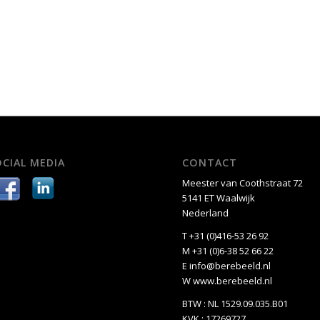
OCIAL MEDIA
CONTACT
Meester van Coothstraat 72
5141 ET Waalwijk
Nederland
T +31 (0)416-53 26 92
M +31 (0)6-38 52 66 22
E
info@berebeeld.nl
W
www.berebeeld.nl
BTW : NL 1529.09.035.B01
KVK : 17269727