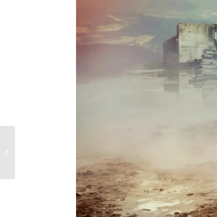
In- en exterieur
montages