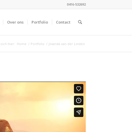
0416-532692
Over ons
Portfolio
Contact
zich hier:
Home
/
Portfolio
/
Jolanda van der Linden