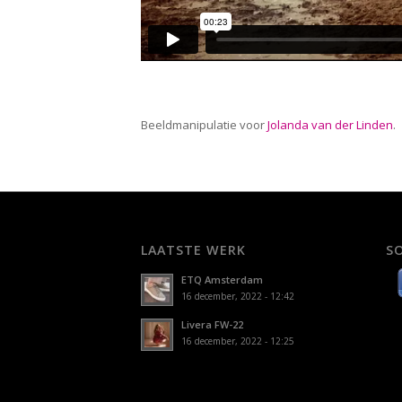
Beeldmanipulatie voor
Jolanda van der Linden
.
LAATSTE WERK
S
ETQ Amsterdam
16 december, 2022 - 12:42
Livera FW-22
16 december, 2022 - 12:25