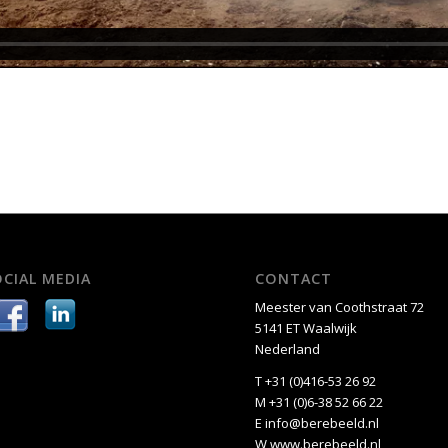
OCIAL MEDIA
CONTACT
Meester van Coothstraat 72
5141 ET Waalwijk
Nederland
T +31 (0)416-53 26 92
M +31 (0)6-38 52 66 22
E
info@berebeeld.nl
W
www.berebeeld.nl