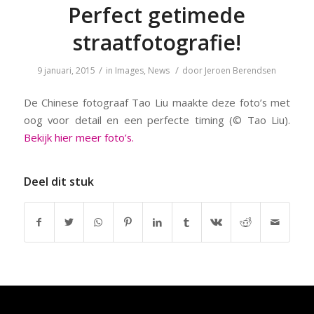
Perfect getimede
straatfotografie!
/
/
9 januari, 2015
in
Images
,
News
door
Jeroen Berendsen
De Chinese fotograaf Tao Liu maakte deze foto’s met
oog voor detail en een perfecte timing (© Tao Liu).
Bekijk hier meer foto’s.
Deel dit stuk