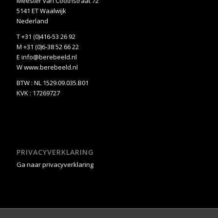
Meester van Coothstraat 72
5141 ET Waalwijk
Nederland
T +31 (0)416-53 26 92
M +31 (0)6-38 52 66 22
E
info@berebeeld.nl
W
www.berebeeld.nl
BTW : NL 1529.09.035.B01
KVK : 17269727
PRIVACYVERKLARING
Ga naar privacyverklaring