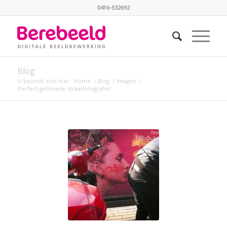
0416-532692
Blog
U bevindt zich hier:
Home
/
Blog
/
Images
/
Perfect getimede straatfotografie!